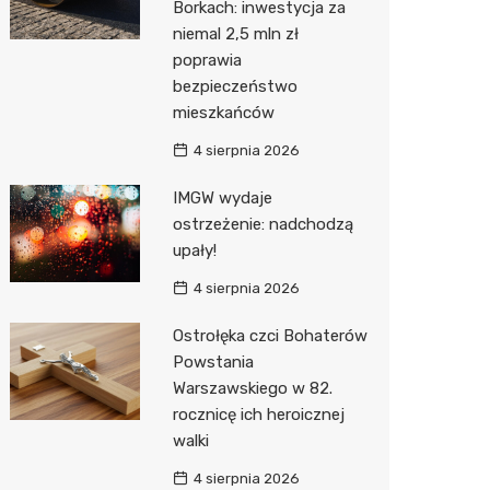
Borkach: inwestycja za
niemal 2,5 mln zł
Action
poprawia
Biedron
bezpieczeństwo
mieszkańców
4 sierpnia 2026
IMGW wydaje
ostrzeżenie: nadchodzą
upały!
4 sierpnia 2026
Ostrołęka czci Bohaterów
Powstania
Warszawskiego w 82.
rocznicę ich heroicznej
walki
4 sierpnia 2026