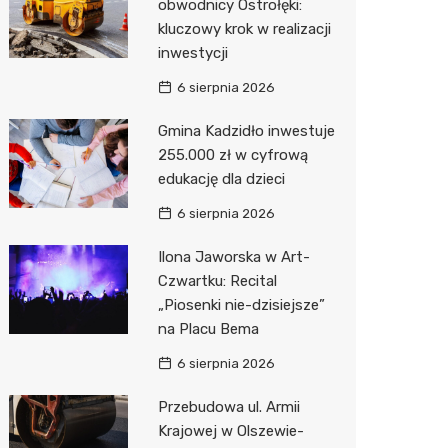
obwodnicy Ostrołęki:
kluczowy krok w realizacji
Zwierzęta
Dermat
Pomoc 
Przedsz
Kino
Sklep z
inwestycji
Sklepy specjalistyczne
Okulista
Stacja 
Klub
Wetery
Jubiler
6 sierpnia 2026
Sieci handlowe
Ortope
Stacja p
Wesele
Optyk
Lidl
Gmina Kadzidło inwestuje
255.000 zł w cyfrową
Usługi
Fizjoter
Mechan
Siłownia
Sklep w
Kauflan
Drukarn
edukację dla dzieci
Dietety
Księgar
Żabka
Dorabia
6 sierpnia 2026
Psychot
Sklep r
Decath
Lombar
Ilona Jaworska w Art-
Sklep m
Kwiaciar
Empik
Geodet
Czwartku: Recital
„Piosenki nie-dzisiejsze”
Przycho
Hebe
Meble n
na Placu Bema
Media E
Taxi
6 sierpnia 2026
Pepco
Fotogra
Przebudowa ul. Armii
Krajowej w Olszewie-
Sinsey