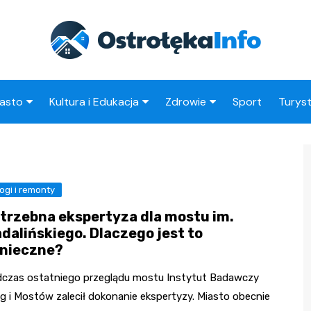
asto
Kultura i Edukacja
Zdrowie
Sport
Turys
ska
nwestycje
Koncerty i festiwale
Szpitale i medycyna
Atrak
Ostro
amorząd i polityka
Teatr i sztuka
Profilaktyka i zdrowie
okalna
Atrak
ogi i remonty
Biblioteka i literatura
okoli
rodowisko i ekologia
trzebna ekspertyza dla mostu im.
Szkoły i przedszkola
dalińskiego. Dlaczego jest to
nstytucje
nieczne?
Uczelnie i nauka
czas ostatniego przeglądu mostu Instytut Badawczy
g i Mostów zalecił dokonanie ekspertyzy. Miasto obecnie