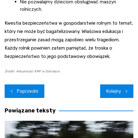
Nie pozwalajmy dzieciom obsługiwać maszyn
rolniczych.
Kwestia bezpieczeństwa w gospodarstwie rolnym to temat,
który nie może być bagatelizowany. Właściwa edukacja i
przestrzeganie zasad mogą zapobiec wielu tragediom.
Każdy rolnik powinien zatem pamiętać, że troska o
bezpieczeństwo to jego podstawowy obowiązek.
Źródło: Aktualności KMP w Ostrołęce
Nawigacja
Poprzedni
Kolejny
wpisu
Powiązane teksty