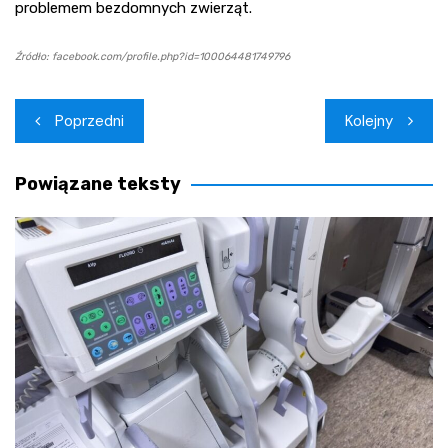
problemem bezdomnych zwierząt.
Źródło: facebook.com/profile.php?id=100064481749796
Nawigacja
Poprzedni
Kolejny
wpisu
Powiązane teksty