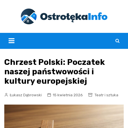
Skip
to
content
Chrzest Polski: Poczatek
naszej państwowości i
kultury europejskiej
Łukasz Dąbrowski
15 kwietnia 2026
Teatr i sztuka