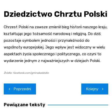
Dziedzictwo Chrztu Polski
Chrzest Polski na zawsze zmienił bieg historii naszego kraju,
kształtując jego tożsamość narodową i religijną. Do dziś
pozostaje symbolem jedności i przynależności do
wspólnoty europejskiej. Jego wpływ jest widoczny w wielu
aspektach życia społecznego i politycznego, co czyni to
wydarzenie jednym z najważniejszych w dziejach Polski.
Źródło: facebook.com/gminakadzidlo
Nawigacja
Poprzedni
Kolejny
wpisu
Powiązane teksty