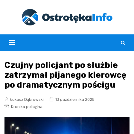
Skip
to
content
Czujny policjant po służbie
zatrzymał pijanego kierowcę
po dramatycznym pościgu
Łukasz Dąbrowski
13 października 2025
Kronika policyjna