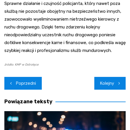
Sprawne działanie i czujność policjanta, który nawet poza
służbą nie pozostaje obojętny na bezpieczeństwo innych,
zaowocowało wyeliminowaniem nietrzeźwego kierowcy z
ruchu drogowego. Dzięki temu zdarzeniu kolejny
nieodpowiedzialny uczestnik ruchu drogowego poniesie
dotkliwe konsekwencje karne i finansowe, co podkreśla wagę
szybkiej reakcji i profesjonalizmu służb mundurowych.
źródło: KMP w Ostrołęce
Nawigacja
Poprzedni
Kolejny
wpisu
Powiązane teksty