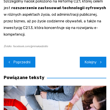
Szczególny nacisk położono na Reformę C2.1, której celem
jest
rozszerzenie zastosowań technologii cyfrowych
w różnych aspektach życia, od administracji publicznej,
przez biznes, aż po życie codzienne obywateli, a także na
inwestycję C2.1.3, która koncentruje się na rozwijaniu e-
kompetencji.
Źródło: facebook.com/gminakadzidlo
Nawigacja
Poprzedni
Kolejny
wpisu
Powiązane teksty