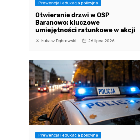
Prewencja i edukacja policyjna
Otwieranie drzwi w OSP
Baranowo: kluczowe
umiejętności ratunkowe w akcji
Łukasz Dąbrowski
26 lipca 2026
Prewencja i edukacja policyjna