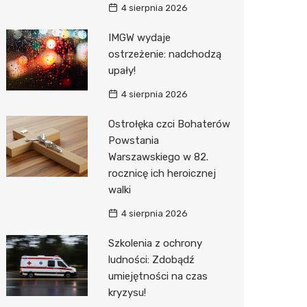
4 sierpnia 2026
Action
IMGW wydaje
Biedron
ostrzeżenie: nadchodzą
upały!
4 sierpnia 2026
Ostrołęka czci Bohaterów
Powstania
Warszawskiego w 82.
rocznicę ich heroicznej
walki
4 sierpnia 2026
Szkolenia z ochrony
ludności: Zdobądź
umiejętności na czas
kryzysu!