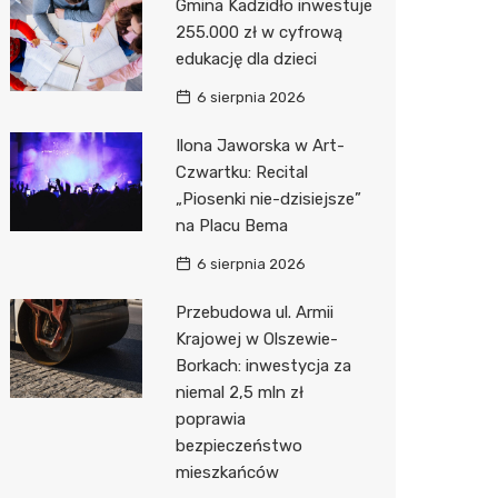
Gmina Kadzidło inwestuje
255.000 zł w cyfrową
Zwierzęta
Dermat
Pomoc 
Przedsz
Kino
Sklep z
edukację dla dzieci
Sklepy specjalistyczne
Okulista
Stacja 
Klub
Wetery
Jubiler
6 sierpnia 2026
Sieci handlowe
Ortope
Stacja p
Wesele
Optyk
Lidl
Ilona Jaworska w Art-
Czwartku: Recital
Usługi
Fizjoter
Mechan
Siłownia
Sklep w
Kauflan
Drukarn
„Piosenki nie-dzisiejsze”
Dietety
Księgar
Żabka
Dorabia
na Placu Bema
Psychot
Sklep r
Decath
Lombar
6 sierpnia 2026
Sklep m
Kwiaciar
Empik
Geodet
Przebudowa ul. Armii
Krajowej w Olszewie-
Przycho
Hebe
Meble n
Borkach: inwestycja za
niemal 2,5 mln zł
Media E
Taxi
poprawia
bezpieczeństwo
Pepco
Fotogra
mieszkańców
Sinsey