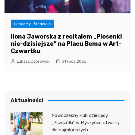
Koncerty i festiwale
Ilona Jaworska z recitalem „Piosenki
nie-dzisiejsze” na Placu Bema w Art-
Czwartku
Łukasz Dąbrowski
31 lipca 2026
Aktualności
Nowoczesny klub dziecięcy
„Pszczółki” w Myszyńcu otwarty
dla najmłodszych