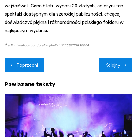
wejściówek. Cena biletu wynosi 20 złotych, co czyni ten
spektakl dostępnym dla szerokiej publiczności, chcącej
doświadczyć piękna i różnorodności polskiego folkloru w
najlepszym wydaniu.
Źródło: facebook.com/profile.php?id=100057727830064
Nawigacja
Poprzedni
Kolejny
wpisu
Powiązane teksty