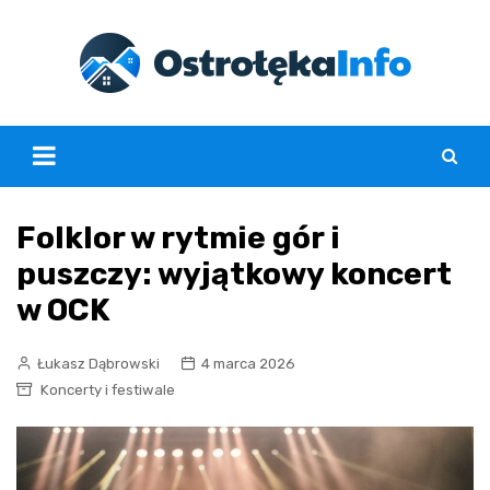
Skip
to
content
Folklor w rytmie gór i
puszczy: wyjątkowy koncert
w OCK
Łukasz Dąbrowski
4 marca 2026
Koncerty i festiwale