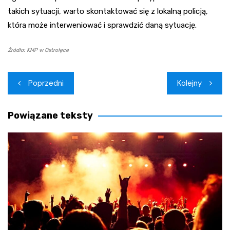
takich sytuacji, warto skontaktować się z lokalną policją,
która może interweniować i sprawdzić daną sytuację.
Źródło: KMP w Ostrołęce
Nawigacja
Poprzedni
Kolejny
wpisu
Powiązane teksty