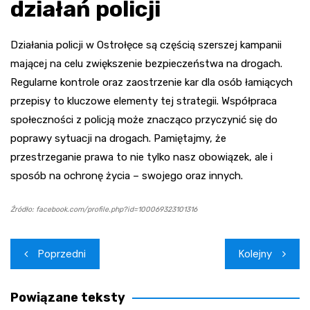
działań policji
Działania policji w Ostrołęce są częścią szerszej kampanii
mającej na celu zwiększenie bezpieczeństwa na drogach.
Regularne kontrole oraz zaostrzenie kar dla osób łamiących
przepisy to kluczowe elementy tej strategii. Współpraca
społeczności z policją może znacząco przyczynić się do
poprawy sytuacji na drogach. Pamiętajmy, że
przestrzeganie prawa to nie tylko nasz obowiązek, ale i
sposób na ochronę życia – swojego oraz innych.
Źródło: facebook.com/profile.php?id=100069323101316
Nawigacja
Poprzedni
Kolejny
wpisu
Powiązane teksty