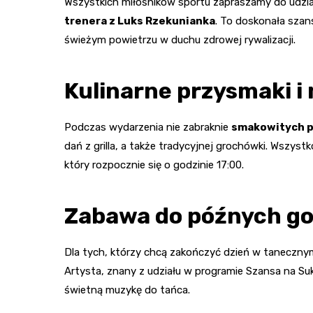
Wszystkich miłośników sportu zapraszamy do udzi
trenera z Luks Rzekunianka
. To doskonała szan
świeżym powietrzu w duchu zdrowej rywalizacji.
Kulinarne przysmaki 
Podczas wydarzenia nie zabraknie
smakowitych 
dań z grilla, a także tradycyjnej grochówki. Wszys
który rozpocznie się o godzinie 17:00.
Zabawa do późnych go
Dla tych, którzy chcą zakończyć dzień w taneczny
Artysta, znany z udziału w programie Szansa na Su
świetną muzykę do tańca.