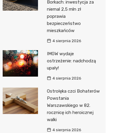
Borkach: inwestycja za
niemal 2,5 mln zł
Action
poprawia
Biedron
bezpieczeństwo
mieszkańców
4 sierpnia 2026
IMGW wydaje
ostrzeżenie: nadchodzą
upały!
4 sierpnia 2026
Ostrołęka czci Bohaterów
Powstania
Warszawskiego w 82.
rocznicę ich heroicznej
walki
4 sierpnia 2026