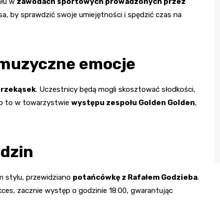
ału w
zawodach sportowych prowadzonych przez
sa, by sprawdzić swoje umiejętności i spędzić czas na
i muzyczne emocje
przekąsek
. Uczestnicy będą mogli skosztować słodkości,
tko to w towarzystwie
występu zespołu Golden Golden
,
dzin
m stylu, przewidziano
potańcówkę z Rafałem Godzieba
.
kces, zacznie występ o godzinie 18:00, gwarantując