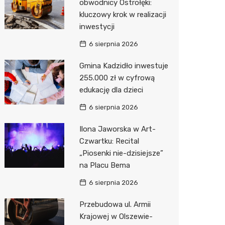
obwodnicy Ostrołęki:
kluczowy krok w realizacji
Zwierzęta
Dermat
Pomoc 
Przedsz
Kino
Sklep z
inwestycji
Sklepy specjalistyczne
Okulista
Stacja 
Klub
Wetery
Jubiler
6 sierpnia 2026
Sieci handlowe
Ortope
Stacja p
Wesele
Optyk
Lidl
Gmina Kadzidło inwestuje
255.000 zł w cyfrową
Usługi
Fizjoter
Mechan
Siłownia
Sklep w
Kauflan
Drukarn
edukację dla dzieci
Dietety
Księgar
Żabka
Dorabia
6 sierpnia 2026
Psychot
Sklep r
Decath
Lombar
Ilona Jaworska w Art-
Sklep m
Kwiaciar
Empik
Geodet
Czwartku: Recital
„Piosenki nie-dzisiejsze”
Przycho
Hebe
Meble n
na Placu Bema
Media E
Taxi
6 sierpnia 2026
Pepco
Fotogra
Przebudowa ul. Armii
Krajowej w Olszewie-
Sinsey