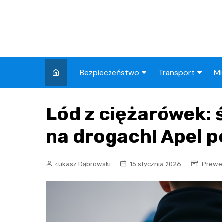
Skip
to
content
Bezpieczeństwo
Transport
Mi
Kronika policyjna
Komunikacja miej
I
Lód z ciężarówek: 
Wypadki i zdarzenia
Drogi i remonty
S
l
na drogach! Apel po
Prewencja i edukacja
policyjna
Ś
Łukasz Dąbrowski
15 stycznia 2026
Prewen
I