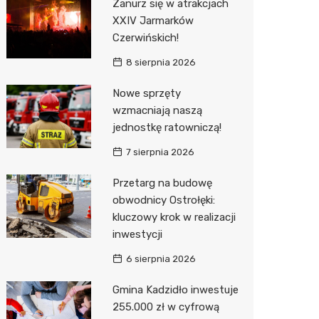
Zanurz się w atrakcjach
XXIV Jarmarków
Zwierzęta
Dermat
Pomoc 
Przedsz
Kino
Sklep z
Czerwińskich!
Sklepy specjalistyczne
Okulista
Stacja 
Klub
Wetery
Jubiler
8 sierpnia 2026
Sieci handlowe
Ortope
Stacja p
Wesele
Optyk
Lidl
Nowe sprzęty
wzmacniają naszą
Usługi
Fizjoter
Mechan
Siłownia
Sklep w
Kauflan
Drukarn
jednostkę ratowniczą!
Dietety
Księgar
Żabka
Dorabia
7 sierpnia 2026
Psychot
Sklep r
Decath
Lombar
Przetarg na budowę
Sklep m
Kwiaciar
Empik
Geodet
obwodnicy Ostrołęki:
kluczowy krok w realizacji
Przycho
Hebe
Meble n
inwestycji
Media E
Taxi
6 sierpnia 2026
Pepco
Fotogra
Gmina Kadzidło inwestuje
255.000 zł w cyfrową
Sinsey