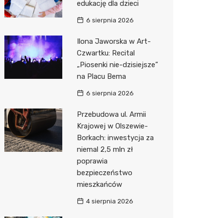
edukację dla dzieci
Action
6 sierpnia 2026
Biedron
Ilona Jaworska w Art-
Czwartku: Recital
„Piosenki nie-dzisiejsze”
na Placu Bema
6 sierpnia 2026
Przebudowa ul. Armii
Krajowej w Olszewie-
Borkach: inwestycja za
niemal 2,5 mln zł
poprawia
bezpieczeństwo
mieszkańców
4 sierpnia 2026