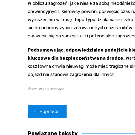
W obliczu zagrożeń, jakie niesie za sobą nieodśnie
prewencyjnych. Kierowcy powinni poświęcić czas n
wyruszeniem w trasę. Tego typu działania nie tylko
się do ochrony życia i zdrowia innych uczestników
narażenie się na sankcje, ale i potencjalne zagrożeni
Podsumowując, odpowiedzialne podejście kie
kluczowe dla bezpieczeństwa na drodze.
Wart
kosztowna chwila nieuwagi może mieć tragiczne sku
pojazd nie stanowił zagrożenia dla innych.
Źródło: KMP w Ostrołęce
Nawigacja
Poprzedni
wpisu
Powiązane teksty