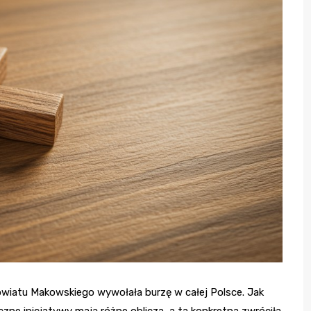
Powiatu Makowskiego wywołała burzę w całej Polsce. Jak
ne inicjatywy mają różne oblicza, a ta konkretna zwróciła