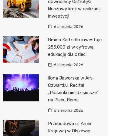
obwodnicy Ostrołęki:
kluczowy krok w realizacji
Zwierzęta
Dermat
Pomoc 
Przedsz
Kino
Sklep z
inwestycji
Sklepy specjalistyczne
Okulista
Stacja 
Klub
Wetery
Jubiler
6 sierpnia 2026
Sieci handlowe
Ortope
Stacja p
Wesele
Optyk
Lidl
Gmina Kadzidło inwestuje
255.000 zł w cyfrową
Usługi
Fizjoter
Mechan
Siłownia
Sklep w
Kauflan
Drukarn
edukację dla dzieci
Dietety
Księgar
Żabka
Dorabia
6 sierpnia 2026
Psychot
Sklep r
Decath
Lombar
Ilona Jaworska w Art-
Sklep m
Kwiaciar
Empik
Geodet
Czwartku: Recital
„Piosenki nie-dzisiejsze”
Przycho
Hebe
Meble n
na Placu Bema
Media E
Taxi
6 sierpnia 2026
Pepco
Fotogra
Przebudowa ul. Armii
Krajowej w Olszewie-
Sinsey