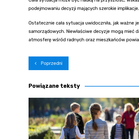
podejmowaniu decyzji mających szerokie implikacje.
Ostatecznie cała sytuacja uwidoczniła, jak ważne j
samorządowych. Niewłaściwe decyzje mogą mieć da
atmosferę wśród radnych oraz mieszkańców powia
Nawigacja
Poprzedni
wpisu
Powiązane teksty