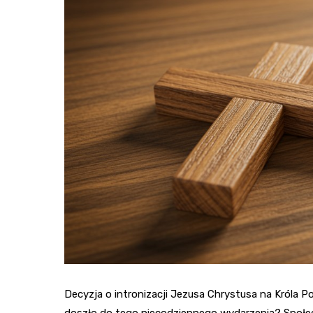
Decyzja o intronizacji Jezusa Chrystusa na Króla 
doszło do tego niecodziennego wydarzenia? Społecz