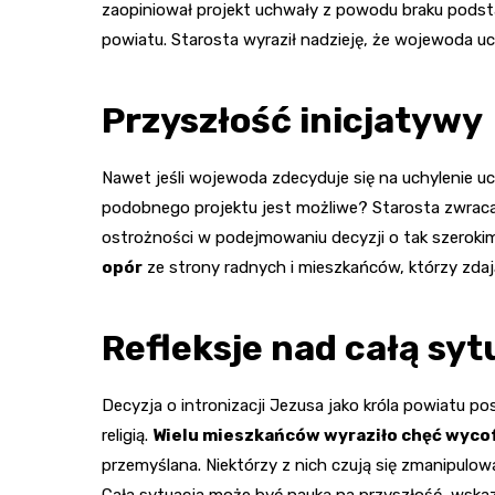
zaopiniował projekt uchwały z powodu braku podst
powiatu. Starosta wyraził nadzieję, że wojewoda uch
Przyszłość inicjatywy
Nawet jeśli wojewoda zdecyduje się na uchylenie u
podobnego projektu jest możliwe? Starosta zwraca
ostrożności w podejmowaniu decyzji o tak szeroki
opór
ze strony radnych i mieszkańców, którzy zdaj
Refleksje nad całą syt
Decyzja o intronizacji Jezusa jako króla powiatu p
religią.
Wielu mieszkańców wyraziło chęć wyco
przemyślana. Niektórzy z nich czują się zmanipulow
Cała sytuacja może być nauką na przyszłość, wskaz