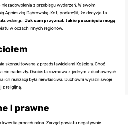
o niezadowolenia z przebiegu wydarzeń. W swoim
ą Agnieszką Dąbrowską-Kot, podkreślił, że decyzja ta
makowskiego.
Jak sam przyznał, takie posunięcia mogą
owiatu w oczach innych regionów.
ciołem
ała skonsultowana z przedstawicielami Kościoła. Choć
zi nie nadeszły. Osobista rozmowa z jednym z duchownych
a ich realizacji była niewłaściwa. Duchowni wyrazili swoje
 religijną.
ne i prawne
a kwestia proceduralna. Zarząd powiatu negatywnie