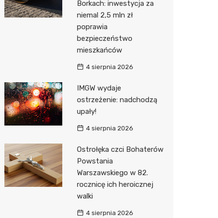
Borkach: inwestycja za
niemal 2,5 mln zł
Action
poprawia
Biedron
bezpieczeństwo
mieszkańców
4 sierpnia 2026
IMGW wydaje
ostrzeżenie: nadchodzą
upały!
4 sierpnia 2026
Ostrołęka czci Bohaterów
Powstania
Warszawskiego w 82.
rocznicę ich heroicznej
walki
4 sierpnia 2026