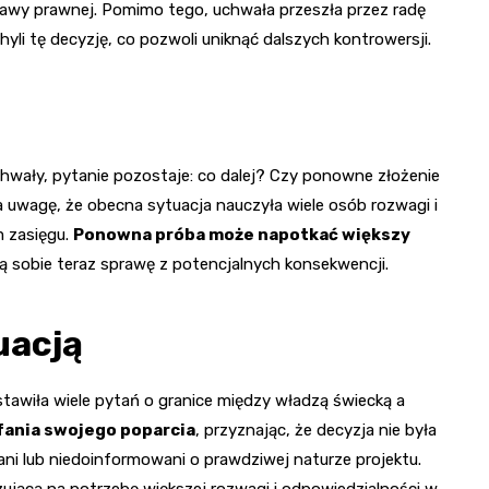
awy prawnej. Pomimo tego, uchwała przeszła przez radę
yli tę decyzję, co pozwoli uniknąć dalszych kontrowersji.
chwały, pytanie pozostaje: co dalej? Czy ponowne złożenie
 uwagę, że obecna sytuacja nauczyła wiele osób rozwagi i
m zasięgu.
Ponowna próba może napotkać większy
ą sobie teraz sprawę z potencjalnych konsekwencji.
uacją
ostawiła wiele pytań o granice między władzą świecką a
fania swojego poparcia
, przyznając, że decyzja nie była
ani lub niedoinformowani o prawdziwej naturze projektu.
ującą na potrzebę większej rozwagi i odpowiedzialności w