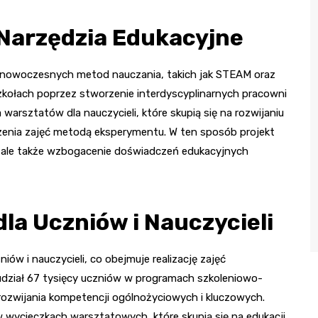
 Narzędzia Edukacyjne
 nowoczesnych metod nauczania, takich jak STEAM oraz
zkołach poprzez stworzenie interdyscyplinarnych pracowni
arsztatów dla nauczycieli, które skupią się na rozwijaniu
zenia zajęć metodą eksperymentu. W ten sposób projekt
ia, ale także wzbogacenie doświadczeń edukacyjnych
a Uczniów i Nauczycieli
ów i nauczycieli, co obejmuje realizację zajęć
udział 67 tysięcy uczniów w programach szkoleniowo-
 rozwijania kompetencji ogólnożyciowych i kluczowych.
 wycieczkach warsztatowych, które skupią się na edukacji