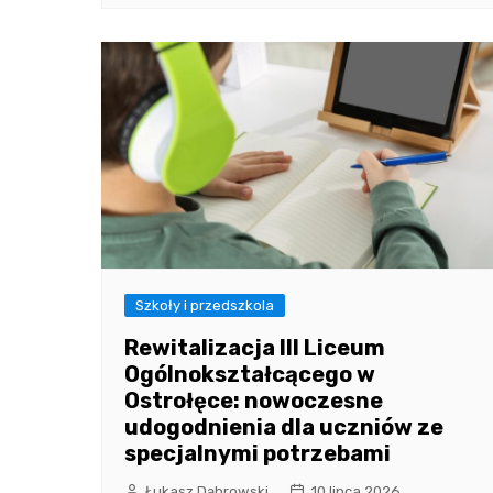
Szkoły i przedszkola
Rewitalizacja III Liceum
Ogólnokształcącego w
Ostrołęce: nowoczesne
udogodnienia dla uczniów ze
specjalnymi potrzebami
Łukasz Dąbrowski
10 lipca 2026