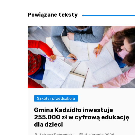
wpisu
Powiązane teksty
Szkoły i przedszkola
Gmina Kadzidło inwestuje
255.000 zł w cyfrową edukację
dla dzieci
Łukasz Dąbrowski
6 sierpnia 2026