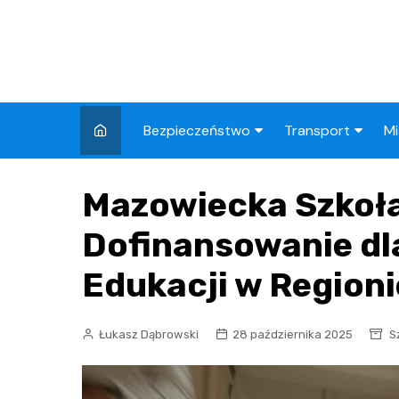
Skip
to
content
Bezpieczeństwo
Transport
Mi
Kronika policyjna
Komunikacja miej
I
Mazowiecka Szkoła
Wypadki i zdarzenia
Drogi i remonty
S
l
Dofinansowanie dl
Prewencja i edukacja
policyjna
Ś
Edukacji w Regioni
I
Łukasz Dąbrowski
28 października 2025
S