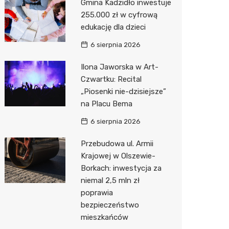
Gmina Kadzidło inwestuje
255.000 zł w cyfrową
Zwierzęta
Dermat
Pomoc 
Przedsz
Kino
Sklep z
edukację dla dzieci
Sklepy specjalistyczne
Okulista
Stacja 
Klub
Wetery
Jubiler
6 sierpnia 2026
Sieci handlowe
Ortope
Stacja p
Wesele
Optyk
Lidl
Ilona Jaworska w Art-
Czwartku: Recital
Usługi
Fizjoter
Mechan
Siłownia
Sklep w
Kauflan
Drukarn
„Piosenki nie-dzisiejsze”
Dietety
Księgar
Żabka
Dorabia
na Placu Bema
Psychot
Sklep r
Decath
Lombar
6 sierpnia 2026
Sklep m
Kwiaciar
Empik
Geodet
Przebudowa ul. Armii
Krajowej w Olszewie-
Przycho
Hebe
Meble n
Borkach: inwestycja za
niemal 2,5 mln zł
Media E
Taxi
poprawia
bezpieczeństwo
Pepco
Fotogra
mieszkańców
Sinsey