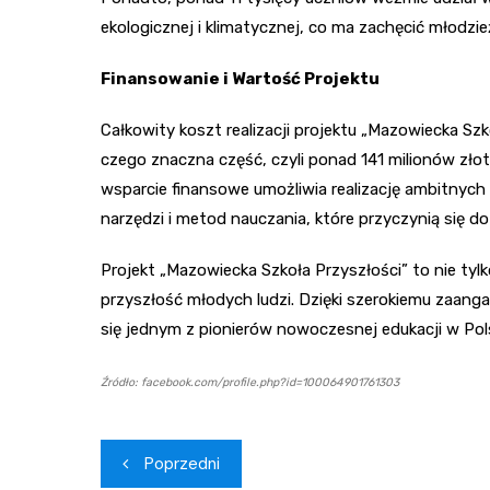
ekologicznej i klimatycznej, co ma zachęcić młodzi
Finansowanie i Wartość Projektu
Całkowity koszt realizacji projektu „Mazowiecka Sz
czego znaczna część, czyli ponad 141 milionów złot
wsparcie finansowe umożliwia realizację ambitnyc
narzędzi i metod nauczania, które przyczynią się do
Projekt „Mazowiecka Szkoła Przyszłości” to nie tyl
przyszłość młodych ludzi. Dzięki szerokiemu zaang
się jednym z pionierów nowoczesnej edukacji w Pol
Źródło: facebook.com/profile.php?id=100064901761303
Nawigacja
Poprzedni