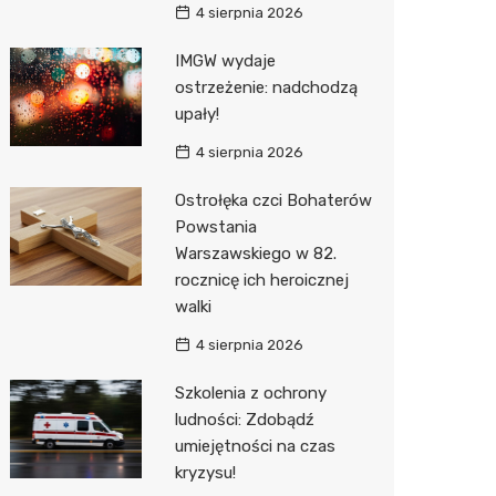
4 sierpnia 2026
Action
IMGW wydaje
Biedron
ostrzeżenie: nadchodzą
upały!
4 sierpnia 2026
Ostrołęka czci Bohaterów
Powstania
Warszawskiego w 82.
rocznicę ich heroicznej
walki
4 sierpnia 2026
Szkolenia z ochrony
ludności: Zdobądź
umiejętności na czas
kryzysu!