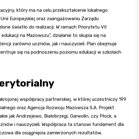
cyjny, który ma na celu przekształcenie lokalnego
Unii Europejskiej oraz zaangażowaniu Zarządu
one światło do realizacji. W ramach Priorytetu VII
edukacji na Mazowszu”, działanie to skupia się na
encji zarówno uczniów, jak i nauczycieli. Plan obejmuje
entruje się na podnoszeniu poziomu edukacji w szkołach
erytorialny
krojonej współpracy partnerskiej, w której uczestniczy 199
ialnego oraz Agencja Rozwoju Mazowsza S.A. Projekt
ie jak Andrzejewo, Białobrzegi, Garwolin, czy Płock, a
uczniów i nauczycieli. Współpraca ta stanowi fundament dla
uczowa dla osiągnięcia zamierzonych rezultatów.