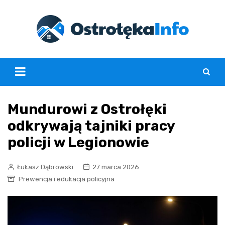
Skip
to
content
Mundurowi z Ostrołęki
odkrywają tajniki pracy
policji w Legionowie
Łukasz Dąbrowski
27 marca 2026
Prewencja i edukacja policyjna