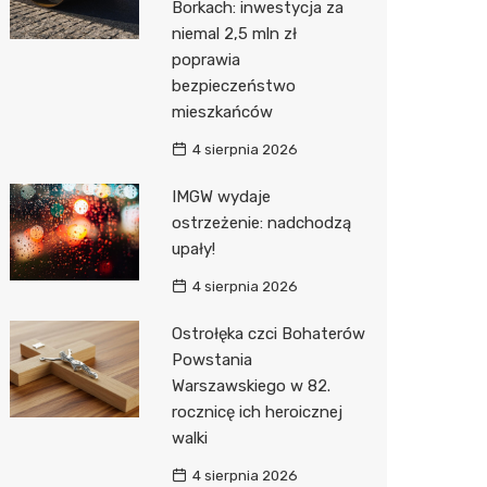
Borkach: inwestycja za
niemal 2,5 mln zł
Action
poprawia
Biedron
bezpieczeństwo
mieszkańców
4 sierpnia 2026
IMGW wydaje
ostrzeżenie: nadchodzą
upały!
4 sierpnia 2026
Ostrołęka czci Bohaterów
Powstania
Warszawskiego w 82.
rocznicę ich heroicznej
walki
4 sierpnia 2026