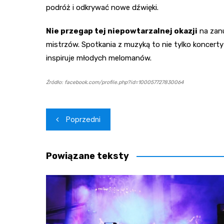
podróż i odkrywać nowe dźwięki.
Nie przegap tej niepowtarzalnej okazji
na zanu
mistrzów. Spotkania z muzyką to nie tylko koncerty 
inspiruje młodych melomanów.
Źródło: facebook.com/profile.php?id=100057727830064
Nawigacja
Poprzedni
wpisu
Powiązane teksty