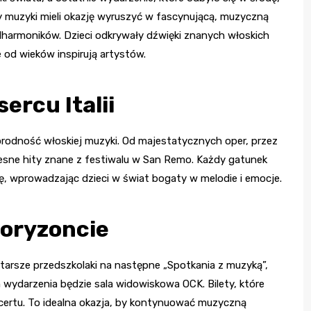
y muzyki mieli okazję wyruszyć w fascynującą, muzyczną
lharmoników. Dzieci odkrywały dźwięki znanych włoskich
e od wieków inspirują artystów.
ercu Italii
orodność włoskiej muzyki. Od majestatycznych oper, przez
esne hity znane z festiwalu w San Remo. Każdy gatunek
ę, wprowadzając dzieci w świat bogaty w melodie i emocje.
horyzoncie
i starsze przedszkolaki na następne „Spotkania z muzyką”,
m wydarzenia będzie sala widowiskowa OCK. Bilety, które
certu. To idealna okazja, by kontynuować muzyczną