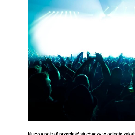
Muzyka potrafi przenieść słuchaczy w odległe zakątk