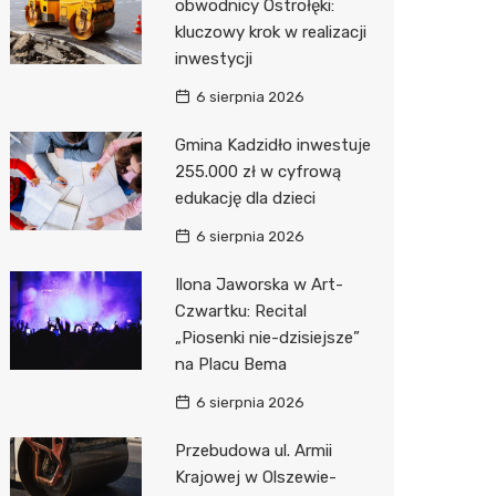
obwodnicy Ostrołęki:
kluczowy krok w realizacji
Zwierzęta
Dermat
Pomoc 
Przedsz
Kino
Sklep z
inwestycji
Sklepy specjalistyczne
Okulista
Stacja 
Klub
Wetery
Jubiler
6 sierpnia 2026
Sieci handlowe
Ortope
Stacja p
Wesele
Optyk
Lidl
Gmina Kadzidło inwestuje
255.000 zł w cyfrową
Usługi
Fizjoter
Mechan
Siłownia
Sklep w
Kauflan
Drukarn
edukację dla dzieci
Dietety
Księgar
Żabka
Dorabia
6 sierpnia 2026
Psychot
Sklep r
Decath
Lombar
Ilona Jaworska w Art-
Sklep m
Kwiaciar
Empik
Geodet
Czwartku: Recital
„Piosenki nie-dzisiejsze”
Przycho
Hebe
Meble n
na Placu Bema
Media E
Taxi
6 sierpnia 2026
Pepco
Fotogra
Przebudowa ul. Armii
Krajowej w Olszewie-
Sinsey