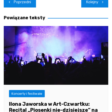
Nawigacja
Poprzedni
Kolejny
wpisu
Powiązane teksty
Koncerty i festiwale
Ilona Jaworska w Art-Czwartku:
Recital „Piosenki nie-dzisiejsze” na