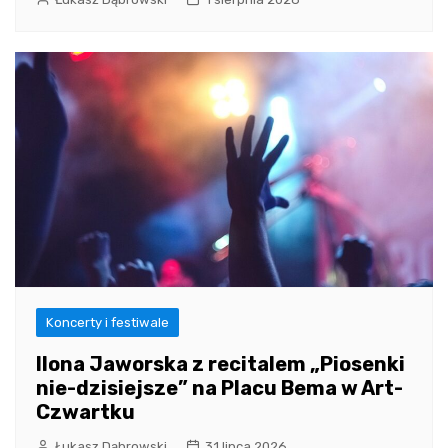
Koncerty i festiwale
Ilona Jaworska z recitalem „Piosenki
nie-dzisiejsze” na Placu Bema w Art-
Czwartku
Łukasz Dąbrowski
31 lipca 2026