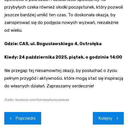
przybyłych czeka również słodki poczęstunek, który pozwoli
jeszcze bardziej umilić ten czas. To doskonała okazja, by
zainspirować się do podjęcia nowych wyzwań, niezależnie
od wieku.
Gdzie: CAS, ul. Bogusławskiego 4, Ostrołęka
Kiedy: 24 października 2025, piątek, o godzinie 14:00
Nie przegap tej niesamowitej okazji, by posłuchać o życiu
pełnym przygód i aktywności, które mogą stać się inspiracją
do własnych działań. Zapraszamy serdecznie!
Źródło: facebook.com/OstrolekaSamorzadowa
Nawigacja
Poprzedni
Kolejny