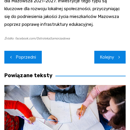
dla Mazowsza 2021–2027. Inwestycje tego typu są
kluczowe dla rozwoju lokalnej społeczności, przyczyniając
się do podniesienia jakości życia mieszkańców Mazowsza
poprzez poprawę infrastruktury edukacyjnej.
Źródło: facebook.com/OstrolekaSamorzadowa
Nawigacja
Poprzedni
Kolejny
wpisu
Powiązane teksty