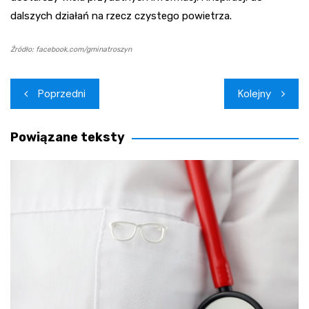
dalszych działań na rzecz czystego powietrza.
Źródło: facebook.com/gminatroszyn
Nawigacja
Poprzedni
Kolejny
wpisu
Powiązane teksty