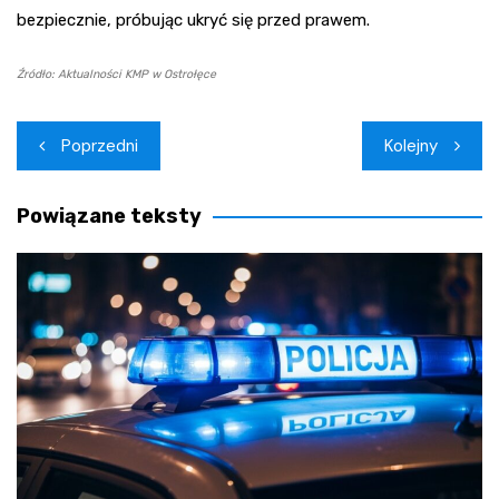
bezpiecznie, próbując ukryć się przed prawem.
Źródło: Aktualności KMP w Ostrołęce
Nawigacja
Poprzedni
Kolejny
wpisu
Powiązane teksty