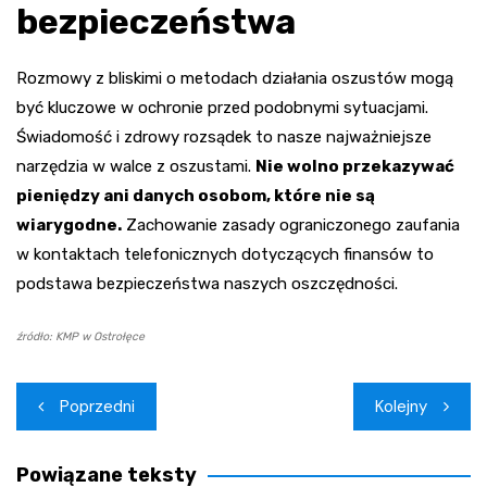
bezpieczeństwa
Rozmowy z bliskimi o metodach działania oszustów mogą
być kluczowe w ochronie przed podobnymi sytuacjami.
Świadomość i zdrowy rozsądek to nasze najważniejsze
narzędzia w walce z oszustami.
Nie wolno przekazywać
pieniędzy ani danych osobom, które nie są
wiarygodne.
Zachowanie zasady ograniczonego zaufania
w kontaktach telefonicznych dotyczących finansów to
podstawa bezpieczeństwa naszych oszczędności.
źródło: KMP w Ostrołęce
Nawigacja
Poprzedni
Kolejny
wpisu
Powiązane teksty