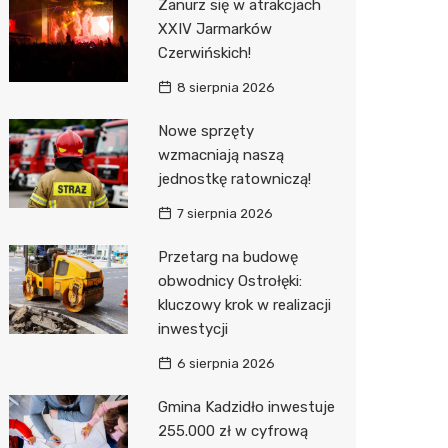
Zanurz się w atrakcjach
XXIV Jarmarków
Zwierzęta
Dermat
Pomoc 
Przedsz
Kino
Sklep z
Czerwińskich!
Sklepy specjalistyczne
Okulista
Stacja 
Klub
Wetery
Jubiler
8 sierpnia 2026
Sieci handlowe
Ortope
Stacja p
Wesele
Optyk
Lidl
Nowe sprzęty
wzmacniają naszą
Usługi
Fizjoter
Mechan
Siłownia
Sklep w
Kauflan
Drukarn
jednostkę ratowniczą!
Dietety
Księgar
Żabka
Dorabia
7 sierpnia 2026
Psychot
Sklep r
Decath
Lombar
Przetarg na budowę
Sklep m
Kwiaciar
Empik
Geodet
obwodnicy Ostrołęki:
kluczowy krok w realizacji
Przycho
Hebe
Meble n
inwestycji
Media E
Taxi
6 sierpnia 2026
Pepco
Fotogra
Gmina Kadzidło inwestuje
255.000 zł w cyfrową
Sinsey