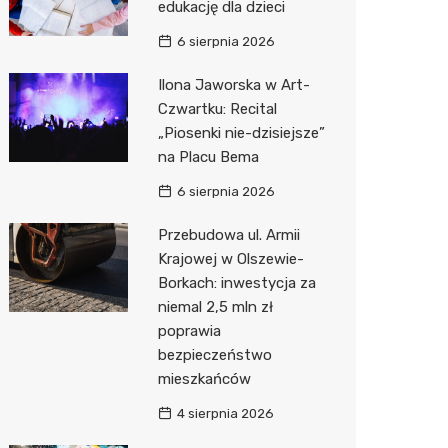
edukację dla dzieci
Action
6 sierpnia 2026
Biedron
Ilona Jaworska w Art-
Czwartku: Recital
„Piosenki nie-dzisiejsze”
na Placu Bema
6 sierpnia 2026
Przebudowa ul. Armii
Krajowej w Olszewie-
Borkach: inwestycja za
niemal 2,5 mln zł
poprawia
bezpieczeństwo
mieszkańców
4 sierpnia 2026