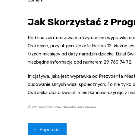
Jak Skorzystać z Pro
Rodzice zainteresowani otrzymaniem wyprawki mus
Ostrołęce, przy ul. gen. Józefa Hallera 12. Ważne j
trzech miesięcy od daty narodzin dziecka. Dział Ś
niezbędne informacje pod numerem 29 760 74 72.
Inicjatywa, jaką jest wyprawka od Prezydenta Miasta 
budowanie silnych więzi społecznych. To nie tylko
Ostrołęka dba o swoich mieszkańców, czyniąc z mias
Źródło: facebook.com/OstrolekaSamorzadowa
Nawigacja
Poprzedni