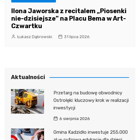
Ilona Jaworska z recitalem „Piosenki
nie-dzisiejsze” na Placu Bema w Art-
Czwartku
Łukasz Dąbrowski
31 lipca 2026
Aktualności
Przetarg na budowę obwodnicy
Ostrołęki: kluczowy krok w realizacji
inwestycji
6 sierpnia 2026
Gmina Kadzidło inwestuje 255.000
zł w cyfrową edukację dla dzieci