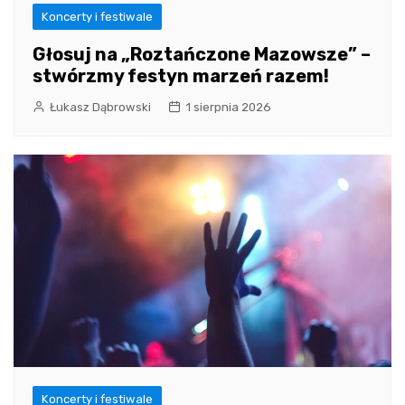
Koncerty i festiwale
Głosuj na „Roztańczone Mazowsze” –
stwórzmy festyn marzeń razem!
Łukasz Dąbrowski
1 sierpnia 2026
Koncerty i festiwale