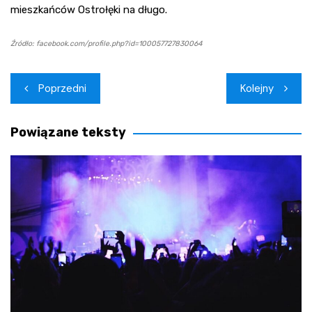
mieszkańców Ostrołęki na długo.
Źródło: facebook.com/profile.php?id=100057727830064
Nawigacja
Poprzedni
Kolejny
wpisu
Powiązane teksty