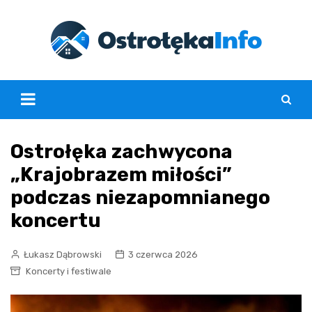
Skip
to
content
Ostrołęka zachwycona
„Krajobrazem miłości”
podczas niezapomnianego
koncertu
Łukasz Dąbrowski
3 czerwca 2026
Koncerty i festiwale