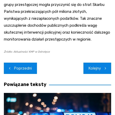
grupy przestępczej mogła przyczynić się do strat Skarbu
Państwa przekraczających pół miliona złotych,
wynikających z niezapłaconych podatków. Tak znaczne
uszczuplenie dochodów publicznych podkreśla wagę
skutecznej interwencji policyjnej oraz konieczność dalszego
monitorowania działań przestępczych w regionie.
Źródło: Aktualności KMP w Ostrołęce
Nawigacja
Poprzedni
Kolejny
wpisu
Powiązane teksty