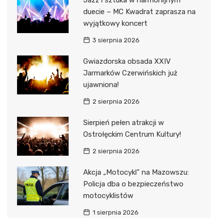
Jazz i sztuka w harmonijnym
duecie – MC Kwadrat zaprasza na
wyjątkowy koncert
3 sierpnia 2026
Gwiazdorska obsada XXIV
Jarmarków Czerwińskich już
ujawniona!
2 sierpnia 2026
Sierpień pełen atrakcji w
Ostrołęckim Centrum Kultury!
2 sierpnia 2026
Akcja „Motocykl” na Mazowszu:
Policja dba o bezpieczeństwo
motocyklistów
1 sierpnia 2026