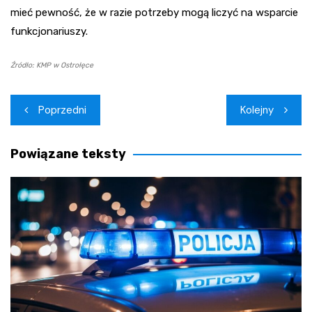
mieć pewność, że w razie potrzeby mogą liczyć na wsparcie
funkcjonariuszy.
Źródło: KMP w Ostrołęce
Nawigacja
Poprzedni
Kolejny
wpisu
Powiązane teksty