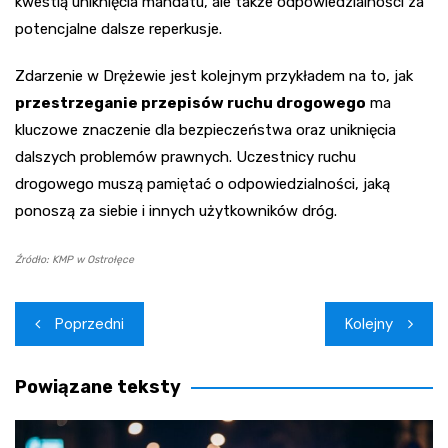
kwestią uniknięcia mandatu, ale także odpowiedzialności za
potencjalne dalsze reperkusje.
Zdarzenie w Drężewie jest kolejnym przykładem na to, jak
przestrzeganie przepisów ruchu drogowego
ma
kluczowe znaczenie dla bezpieczeństwa oraz uniknięcia
dalszych problemów prawnych. Uczestnicy ruchu
drogowego muszą pamiętać o odpowiedzialności, jaką
ponoszą za siebie i innych użytkowników dróg.
Źródło: KMP w Ostrołęce
Nawigacja
Poprzedni
Kolejny
wpisu
Powiązane teksty