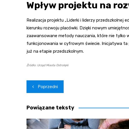
Wpływ projektu na roz
Realizacja projektu „Liderki i liderzy przedszkolne
kierunku rozwoju placówki. Dzięki nowym umiejętn
zaawansowane metody nauczania, które nie tylko wz
funkcjonowania w cyfrowym świecie. Inicjatywa ta 
już na etapie przedszkolnym.
Źródło: Urząd Miasta Ostrołęki
Nawigacja
Poprzedni
wpisu
Powiązane teksty