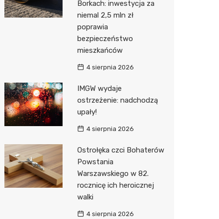
Borkach: inwestycja za
niemal 2,5 mln zł
Action
poprawia
Biedron
bezpieczeństwo
mieszkańców
4 sierpnia 2026
IMGW wydaje
ostrzeżenie: nadchodzą
upały!
4 sierpnia 2026
Ostrołęka czci Bohaterów
Powstania
Warszawskiego w 82.
rocznicę ich heroicznej
walki
4 sierpnia 2026