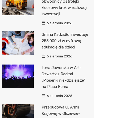
obwodnicy Ostrołęki:
kluczowy krok w realizacji
Zwierzęta
Dermat
Pomoc 
Przedsz
Kino
Sklep z
inwestycji
Sklepy specjalistyczne
Okulista
Stacja 
Klub
Wetery
Jubiler
6 sierpnia 2026
Sieci handlowe
Ortope
Stacja p
Wesele
Optyk
Lidl
Gmina Kadzidło inwestuje
255.000 zł w cyfrową
Usługi
Fizjoter
Mechan
Siłownia
Sklep w
Kauflan
Drukarn
edukację dla dzieci
Dietety
Księgar
Żabka
Dorabia
6 sierpnia 2026
Psychot
Sklep r
Decath
Lombar
Ilona Jaworska w Art-
Sklep m
Kwiaciar
Empik
Geodet
Czwartku: Recital
„Piosenki nie-dzisiejsze”
Przycho
Hebe
Meble n
na Placu Bema
Media E
Taxi
6 sierpnia 2026
Pepco
Fotogra
Przebudowa ul. Armii
Krajowej w Olszewie-
Sinsey