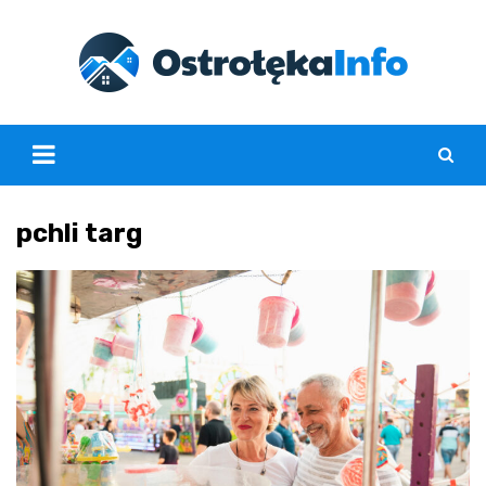
Skip
to
content
pchli targ