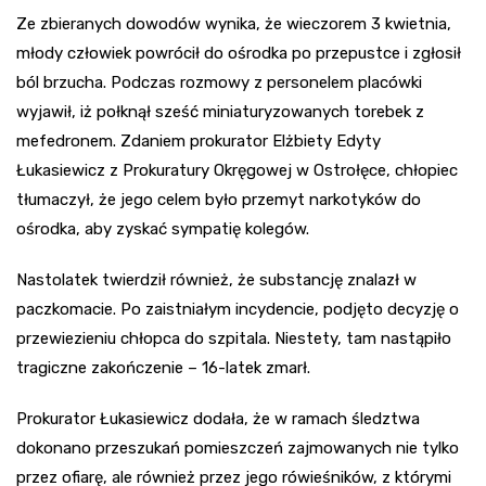
Ze zbieranych dowodów wynika, że wieczorem 3 kwietnia,
młody człowiek powrócił do ośrodka po przepustce i zgłosił
ból brzucha. Podczas rozmowy z personelem placówki
wyjawił, iż połknął sześć miniaturyzowanych torebek z
mefedronem. Zdaniem prokurator Elżbiety Edyty
Łukasiewicz z Prokuratury Okręgowej w Ostrołęce, chłopiec
tłumaczył, że jego celem było przemyt narkotyków do
ośrodka, aby zyskać sympatię kolegów.
Nastolatek twierdził również, że substancję znalazł w
paczkomacie. Po zaistniałym incydencie, podjęto decyzję o
przewiezieniu chłopca do szpitala. Niestety, tam nastąpiło
tragiczne zakończenie – 16-latek zmarł.
Prokurator Łukasiewicz dodała, że w ramach śledztwa
dokonano przeszukań pomieszczeń zajmowanych nie tylko
przez ofiarę, ale również przez jego rówieśników, z którymi