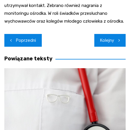
utrzymywał kontakt. Zebrano również nagrania z
monitoringu ośrodka. W roli świadków przesłuchano
wychowawców oraz kolegów młodego człowieka z ośrodka.
Nawigacja
Poprzedni
Kolejny
wpisu
Powiązane teksty