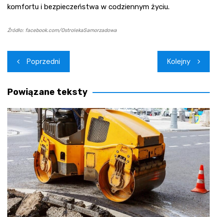
komfortu i bezpieczeństwa w codziennym życiu.
Źródło: facebook.com/OstrolekaSamorzadowa
Nawigacja
Poprzedni
Kolejny
wpisu
Powiązane teksty