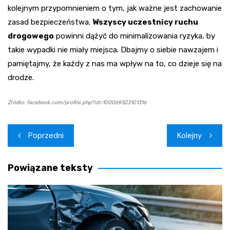
kolejnym przypomnieniem o tym, jak ważne jest zachowanie
zasad bezpieczeństwa.
Wszyscy uczestnicy ruchu
drogowego
powinni dążyć do minimalizowania ryzyka, by
takie wypadki nie miały miejsca. Dbajmy o siebie nawzajem i
pamiętajmy, że każdy z nas ma wpływ na to, co dzieje się na
drodze.
Źródło: facebook.com/profile.php?id=100069323101316
Nawigacja
Poprzedni
Kolejny
wpisu
Powiązane teksty