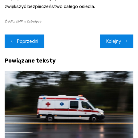
zwiększyć bezpieczeństwo całego osiedla.
Źródło: KMP w Ostrołęce
Nawigacja
Poprzedni
Kolejny
wpisu
Powiązane teksty