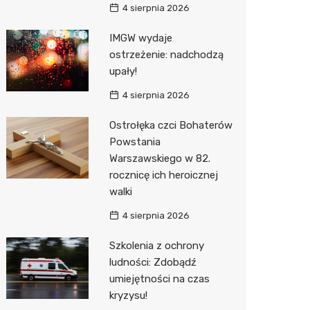
4 sierpnia 2026
Action
IMGW wydaje
Biedron
ostrzeżenie: nadchodzą
upały!
4 sierpnia 2026
Ostrołęka czci Bohaterów
Powstania
Warszawskiego w 82.
rocznicę ich heroicznej
walki
4 sierpnia 2026
Szkolenia z ochrony
ludności: Zdobądź
umiejętności na czas
kryzysu!