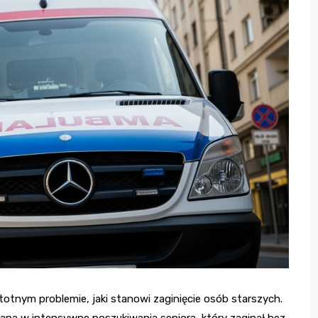
otnym problemie, jaki stanowi zaginięcie osób starszych.
ana w intensywne poszukiwania seniora, który zaginął bez