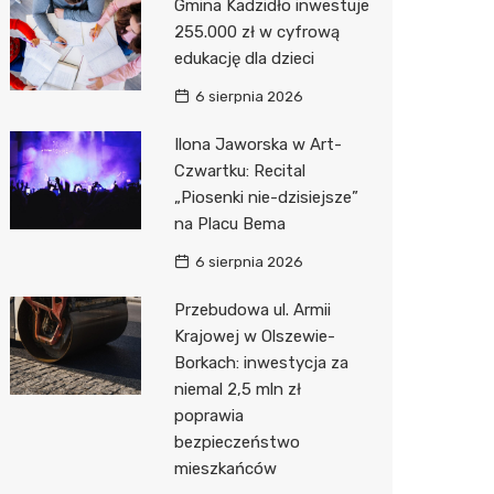
Gmina Kadzidło inwestuje
255.000 zł w cyfrową
Zwierzęta
Dermat
Pomoc 
Przedsz
Kino
Sklep z
edukację dla dzieci
Sklepy specjalistyczne
Okulista
Stacja 
Klub
Wetery
Jubiler
6 sierpnia 2026
Sieci handlowe
Ortope
Stacja p
Wesele
Optyk
Lidl
Ilona Jaworska w Art-
Czwartku: Recital
Usługi
Fizjoter
Mechan
Siłownia
Sklep w
Kauflan
Drukarn
„Piosenki nie-dzisiejsze”
Dietety
Księgar
Żabka
Dorabia
na Placu Bema
Psychot
Sklep r
Decath
Lombar
6 sierpnia 2026
Sklep m
Kwiaciar
Empik
Geodet
Przebudowa ul. Armii
Krajowej w Olszewie-
Przycho
Hebe
Meble n
Borkach: inwestycja za
niemal 2,5 mln zł
Media E
Taxi
poprawia
bezpieczeństwo
Pepco
Fotogra
mieszkańców
Sinsey