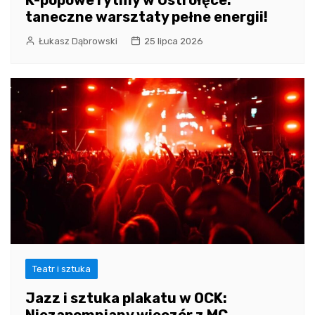
K-popowe rytmy w Ostrołęce:
taneczne warsztaty pełne energii!
Łukasz Dąbrowski
25 lipca 2026
Teatr i sztuka
Jazz i sztuka plakatu w OCK:
Niezapomniany wieczór z MC