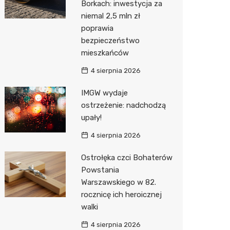
Borkach: inwestycja za
niemal 2,5 mln zł
Action
poprawia
Biedron
bezpieczeństwo
mieszkańców
4 sierpnia 2026
IMGW wydaje
ostrzeżenie: nadchodzą
upały!
4 sierpnia 2026
Ostrołęka czci Bohaterów
Powstania
Warszawskiego w 82.
rocznicę ich heroicznej
walki
4 sierpnia 2026