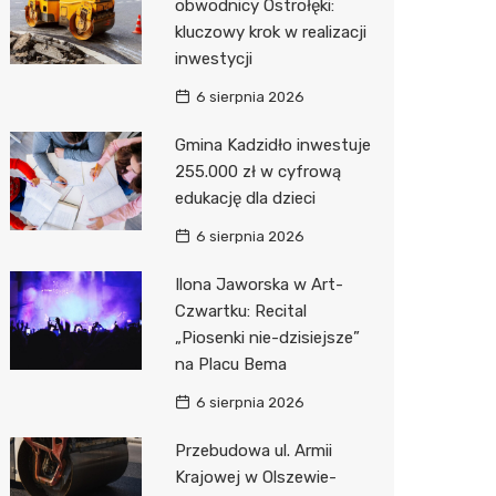
obwodnicy Ostrołęki:
kluczowy krok w realizacji
Zwierzęta
Dermat
Pomoc 
Przedsz
Kino
Sklep z
inwestycji
Sklepy specjalistyczne
Okulista
Stacja 
Klub
Wetery
Jubiler
6 sierpnia 2026
Sieci handlowe
Ortope
Stacja p
Wesele
Optyk
Lidl
Gmina Kadzidło inwestuje
255.000 zł w cyfrową
Usługi
Fizjoter
Mechan
Siłownia
Sklep w
Kauflan
Drukarn
edukację dla dzieci
Dietety
Księgar
Żabka
Dorabia
6 sierpnia 2026
Psychot
Sklep r
Decath
Lombar
Ilona Jaworska w Art-
Sklep m
Kwiaciar
Empik
Geodet
Czwartku: Recital
„Piosenki nie-dzisiejsze”
Przycho
Hebe
Meble n
na Placu Bema
Media E
Taxi
6 sierpnia 2026
Pepco
Fotogra
Przebudowa ul. Armii
Krajowej w Olszewie-
Sinsey