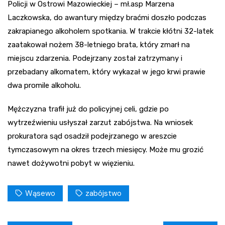
Policji w Ostrowi Mazowieckiej – mł.asp Marzena
Laczkowska, do awantury między braćmi doszło podczas
zakrapianego alkoholem spotkania. W trakcie kłótni 32-latek
zaatakował nożem 38-letniego brata, który zmarł na
miejscu zdarzenia. Podejrzany został zatrzymany i
przebadany alkomatem, który wykazał w jego krwi prawie
dwa promile alkoholu.
Mężczyzna trafił już do policyjnej celi, gdzie po
wytrzeźwieniu usłyszał zarzut zabójstwa. Na wniosek
prokuratora sąd osadził podejrzanego w areszcie
tymczasowym na okres trzech miesięcy. Może mu grozić
nawet dożywotni pobyt w więzieniu.
Wąsewo
zabójstwo