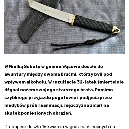
W Wielką Sobotę w gminie Wąsewo doszło do
awantury między dwoma braćmi, którzy byli pod
wpływem alkoholu. W rezultacie 32-latek śmiertelnie
dźgnął nożem swojego starszego brata. Pomimo
szybkiego przyjazdu pogotowia i podjęcia przez
medyków prób reanimacji, mężczyzna zmarł na
skutek poniesionych obrażeń.
Do tragedii doszło 16 kwietnia w godzinach nocnych na