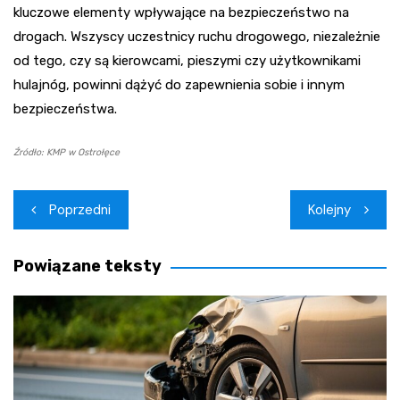
kluczowe elementy wpływające na bezpieczeństwo na
drogach. Wszyscy uczestnicy ruchu drogowego, niezależnie
od tego, czy są kierowcami, pieszymi czy użytkownikami
hulajnóg, powinni dążyć do zapewnienia sobie i innym
bezpieczeństwa.
Źródło: KMP w Ostrołęce
Nawigacja
Poprzedni
Kolejny
wpisu
Powiązane teksty