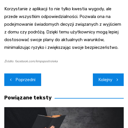
Korzystanie z aplikacji to nie tylko kwestia wygody, ale
przede wszystkim odpowiedzialności. Pozwala ona na
podejmowanie świadomych decyzji związanych z wyjściem
z domu czy podróżą. Dzięki temu użytkownicy mogą lepiej
dostosować swoje plany do aktualnych warunków,
minimalizując ryzyko i zwiększając swoje bezpieczeństwo.
Źródło: facebook.com/kmpspostroleka
Nawigacja
Poprzedni
Kolejny
wpisu
Powiązane teksty