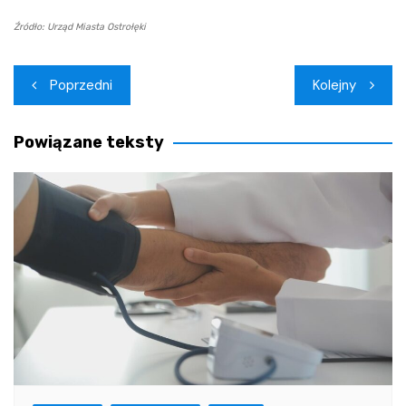
Źródło: Urząd Miasta Ostrołęki
Nawigacja
Poprzedni
Kolejny
wpisu
Powiązane teksty