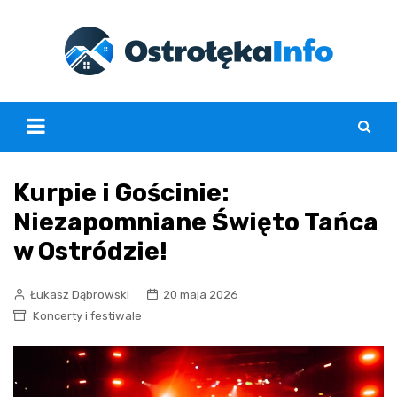
Skip
to
content
Kurpie i Gościnie:
Niezapomniane Święto Tańca
w Ostródzie!
Łukasz Dąbrowski
20 maja 2026
Koncerty i festiwale