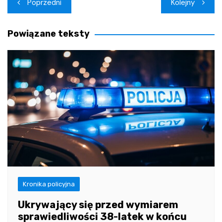
Nawigacja
Poprzedni
Kolejny
wpisu
Powiązane teksty
Kronika policyjna
Ukrywający się przed wymiarem
sprawiedliwości 38-latek w końcu