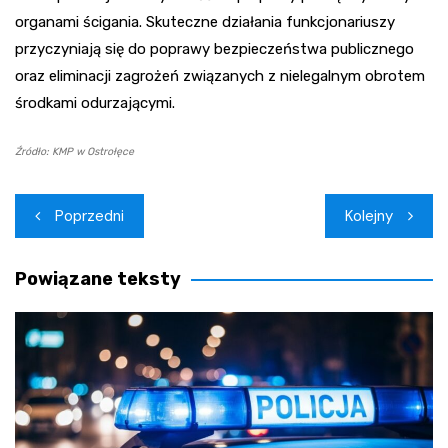
organami ścigania. Skuteczne działania funkcjonariuszy
przyczyniają się do poprawy bezpieczeństwa publicznego
oraz eliminacji zagrożeń związanych z nielegalnym obrotem
środkami odurzającymi.
Źródło: KMP w Ostrołęce
Nawigacja
Poprzedni
Kolejny
wpisu
Powiązane teksty