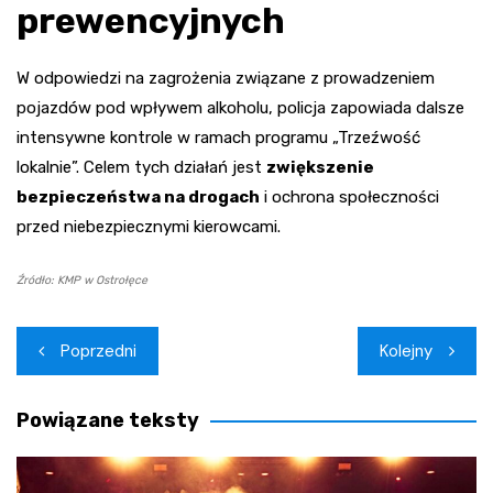
prewencyjnych
W odpowiedzi na zagrożenia związane z prowadzeniem
pojazdów pod wpływem alkoholu, policja zapowiada dalsze
intensywne kontrole w ramach programu „Trzeźwość
lokalnie”. Celem tych działań jest
zwiększenie
bezpieczeństwa na drogach
i ochrona społeczności
przed niebezpiecznymi kierowcami.
Źródło: KMP w Ostrołęce
Nawigacja
Poprzedni
Kolejny
wpisu
Powiązane teksty