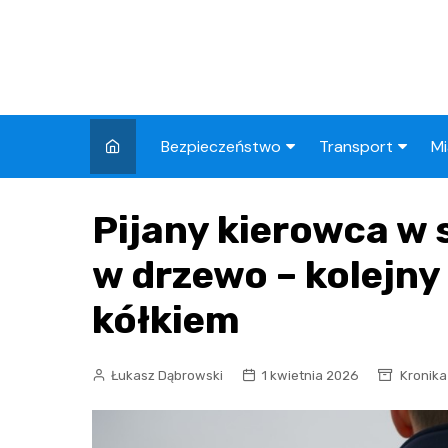
Skip
to
content
Bezpieczeństwo
Transport
Mi
Kronika policyjna
Komunikacja miej
I
Pijany kierowca w 
Wypadki i zdarzenia
Drogi i remonty
S
l
w drzewo – kolejny
Prewencja i edukacja
policyjna
Ś
kółkiem
I
Łukasz Dąbrowski
1 kwietnia 2026
Kronika