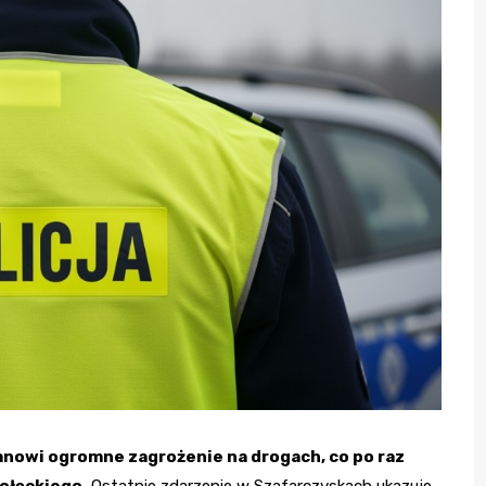
nowi ogromne zagrożenie na drogach, co po raz
ołęckiego.
Ostatnie zdarzenie w Szafarczyskach ukazuje,