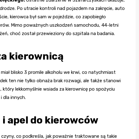
drodze. Po utracie kontroli nad pojazdem na zakręcie, auto
cie, kierowca był sam w pojeździe, co zapobiegło
żerów. Mimo poważnych uszkodzeń samochodu, 44-letni
ń, choć został przewieziony do szpitala na badania.
za kierownicą
a miał blisko 3 promile alkoholu we krwi, co natychmiast
ek ten nie tylko obnaża brak rozwagi, ale także stanowi
, który lekkomyślnie wsiada za kierownicę po spożyciu
i dla innych.
i apel do kierowców
zyny, co podkreśla, jak poważnie traktowane są takie