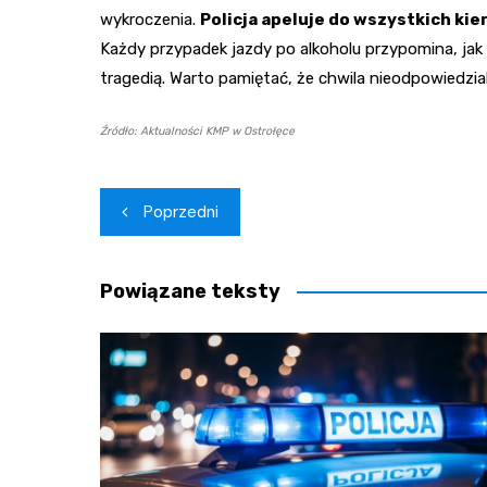
wykroczenia.
Policja apeluje do wszystkich ki
Każdy przypadek jazdy po alkoholu przypomina, ja
tragedią. Warto pamiętać, że chwila nieodpowiedzi
Źródło: Aktualności KMP w Ostrołęce
Nawigacja
Poprzedni
wpisu
Powiązane teksty