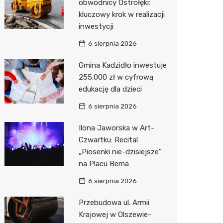
obwodnicy Ostrołęki:
kluczowy krok w realizacji
Zwierzęta
Dermat
Pomoc 
Przedsz
Kino
Sklep z
inwestycji
Sklepy specjalistyczne
Okulista
Stacja 
Klub
Wetery
Jubiler
6 sierpnia 2026
Sieci handlowe
Ortope
Stacja p
Wesele
Optyk
Lidl
Gmina Kadzidło inwestuje
255.000 zł w cyfrową
Usługi
Fizjoter
Mechan
Siłownia
Sklep w
Kauflan
Drukarn
edukację dla dzieci
Dietety
Księgar
Żabka
Dorabia
6 sierpnia 2026
Psychot
Sklep r
Decath
Lombar
Ilona Jaworska w Art-
Sklep m
Kwiaciar
Empik
Geodet
Czwartku: Recital
„Piosenki nie-dzisiejsze”
Przycho
Hebe
Meble n
na Placu Bema
Media E
Taxi
6 sierpnia 2026
Pepco
Fotogra
Przebudowa ul. Armii
Krajowej w Olszewie-
Sinsey