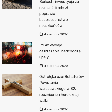
Borkach: inwestycja za
niemal 2,5 mln zł
Action
poprawia
Biedron
bezpieczeństwo
mieszkańców
4 sierpnia 2026
IMGW wydaje
ostrzeżenie: nadchodzą
upały!
4 sierpnia 2026
Ostrołęka czci Bohaterów
Powstania
Warszawskiego w 82.
rocznicę ich heroicznej
walki
4 sierpnia 2026