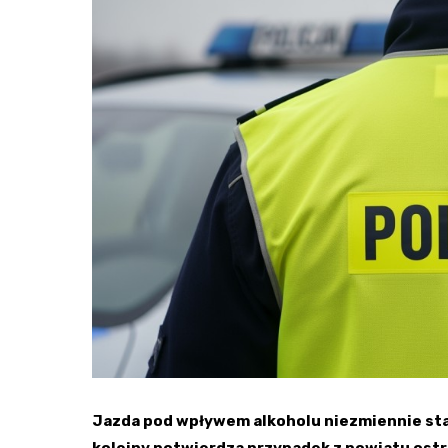
Jazda pod wpływem alkoholu niezmiennie sta
kolejny potwierdza przypadek z powiatu ostr