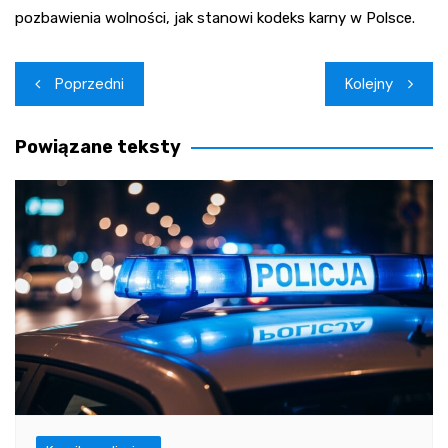
pozbawienia wolności, jak stanowi kodeks karny w Polsce.
Nawigacja
Poprzedni
Kolejny
wpisu
Powiązane teksty