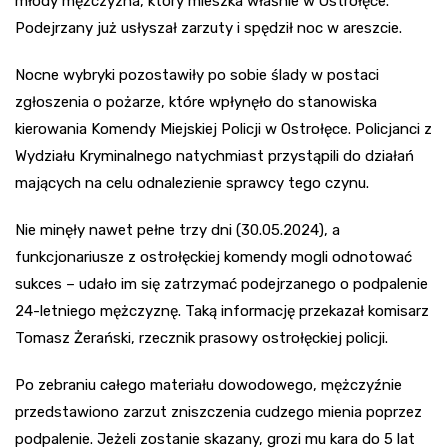
młody mężczyzna, który mieszka właśnie w Ostrołęce.
Podejrzany już usłyszał zarzuty i spędził noc w areszcie.
Nocne wybryki pozostawiły po sobie ślady w postaci
zgłoszenia o pożarze, które wpłynęło do stanowiska
kierowania Komendy Miejskiej Policji w Ostrołęce. Policjanci z
Wydziału Kryminalnego natychmiast przystąpili do działań
mających na celu odnalezienie sprawcy tego czynu.
Nie minęły nawet pełne trzy dni (30.05.2024), a
funkcjonariusze z ostrołęckiej komendy mogli odnotować
sukces – udało im się zatrzymać podejrzanego o podpalenie
24-letniego mężczyznę. Taką informację przekazał komisarz
Tomasz Żerański, rzecznik prasowy ostrołęckiej policji.
Po zebraniu całego materiału dowodowego, mężczyźnie
przedstawiono zarzut zniszczenia cudzego mienia poprzez
podpalenie. Jeżeli zostanie skazany, grozi mu kara do 5 lat