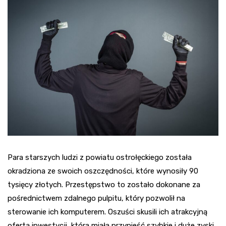
Para starszych ludzi z powiatu ostrołęckiego została
okradziona ze swoich oszczędności, które wynosiły 90
tysięcy złotych. Przestępstwo to zostało dokonane za
pośrednictwem zdalnego pulpitu, który pozwolił na
sterowanie ich komputerem. Oszuści skusili ich atrakcyjną
ofertą inwestycji, która miała przynieść szybkie i duże zyski.