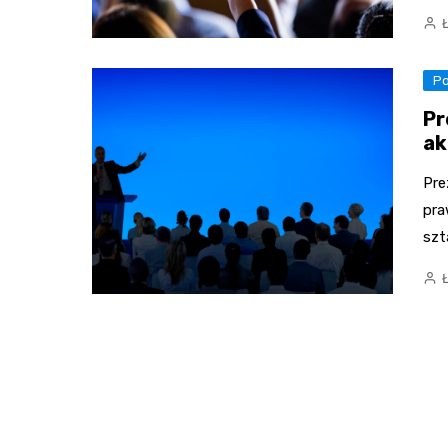
Po
Pr
ak
Pre
pra
szt