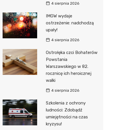
4 sierpnia 2026
Action
IMGW wydaje
Biedron
ostrzeżenie: nadchodzą
upały!
4 sierpnia 2026
Ostrołęka czci Bohaterów
Powstania
Warszawskiego w 82.
rocznicę ich heroicznej
walki
4 sierpnia 2026
Szkolenia z ochrony
ludności: Zdobądź
umiejętności na czas
kryzysu!