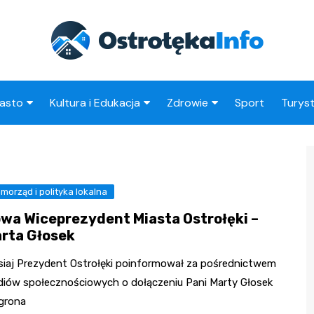
asto
Kultura i Edukacja
Zdrowie
Sport
Turys
ska
nwestycje
Koncerty i festiwale
Szpitale i medycyna
Atrak
Ostro
amorząd i polityka
Teatr i sztuka
Profilaktyka i zdrowie
okalna
Atrak
morząd i polityka lokalna
Biblioteka i literatura
okoli
rodowisko i ekologia
wa Wiceprezydent Miasta Ostrołęki –
Szkoły i przedszkola
rta Głosek
nstytucje
Uczelnie i nauka
siaj Prezydent Ostrołęki poinformował za pośrednictwem
iów społecznościowych o dołączeniu Pani Marty Głosek
grona