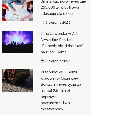
Gmina Kadzidło inwestuje
255.000 zł w cyfrową
Zwierzęta
Dermat
Pomoc 
Przedsz
Kino
Sklep z
edukację dla dzieci
Sklepy specjalistyczne
Okulista
Stacja 
Klub
Wetery
Jubiler
6 sierpnia 2026
Sieci handlowe
Ortope
Stacja p
Wesele
Optyk
Lidl
Ilona Jaworska w Art-
Czwartku: Recital
Usługi
Fizjoter
Mechan
Siłownia
Sklep w
Kauflan
Drukarn
„Piosenki nie-dzisiejsze”
Dietety
Księgar
Żabka
Dorabia
na Placu Bema
Psychot
Sklep r
Decath
Lombar
6 sierpnia 2026
Sklep m
Kwiaciar
Empik
Geodet
Przebudowa ul. Armii
Krajowej w Olszewie-
Przycho
Hebe
Meble n
Borkach: inwestycja za
niemal 2,5 mln zł
Media E
Taxi
poprawia
bezpieczeństwo
Pepco
Fotogra
mieszkańców
Sinsey