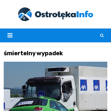
Skip
to
content
śmiertelny wypadek